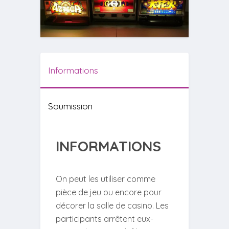
Informations
Soumission
INFORMATIONS
On peut les utiliser comme
pièce de jeu ou encore pour
décorer la salle de casino. Les
participants arrêtent eux-