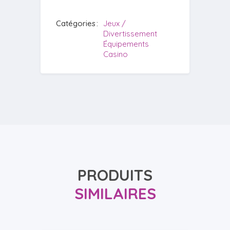
Catégories
Jeux /
Divertissement
Équipements
Casino
PRODUITS
SIMILAIRES