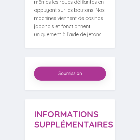
mêmes les roues défilantes en
appuyant sur les boutons. Nos
machines viennent de casinos
japonais et fonctionnent
uniquement à l’aide de jetons.
Soumission
INFORMATIONS
SUPPLÉMENTAIRES