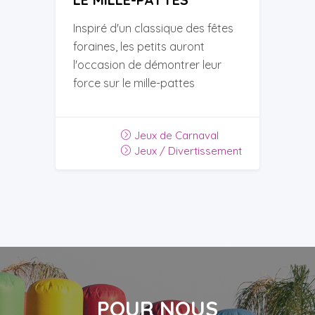
Inspiré d'un classique des fêtes
foraines, les petits auront
l'occasion de démontrer leur
force sur le mille-pattes
Jeux de Carnaval
Jeux / Divertissement
POUR NOUS