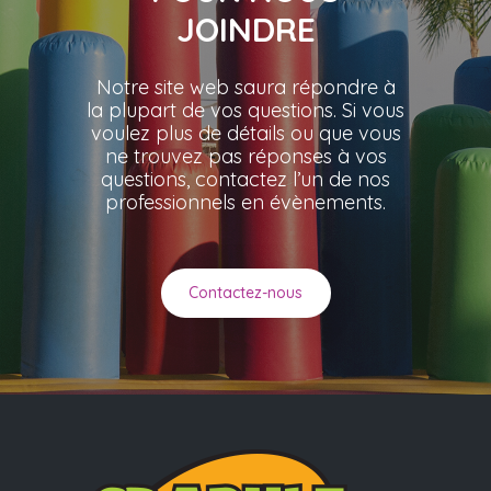
JOINDRE
Notre site web saura répondre à
la plupart de vos questions. Si vous
voulez plus de détails ou que vous
ne trouvez pas réponses à vos
questions, contactez l’un de nos
professionnels en évènements.
Contactez-nous