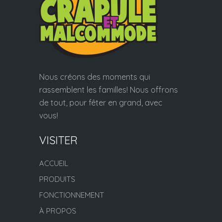
Nous créons des moments qui
rassemblent les familles! Nous offrons
de tout, pour fêter en grand, avec
vous!
VISITER
ACCUEIL
PRODUITS
FONCTIONNEMENT
À PROPOS