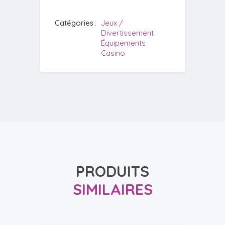
Catégories
Jeux /
Divertissement
Équipements
Casino
PRODUITS
SIMILAIRES