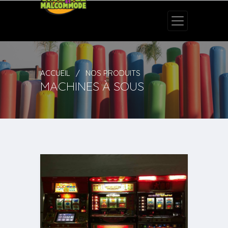
ACCUEIL
NOS PRODUITS
MACHINES À SOUS