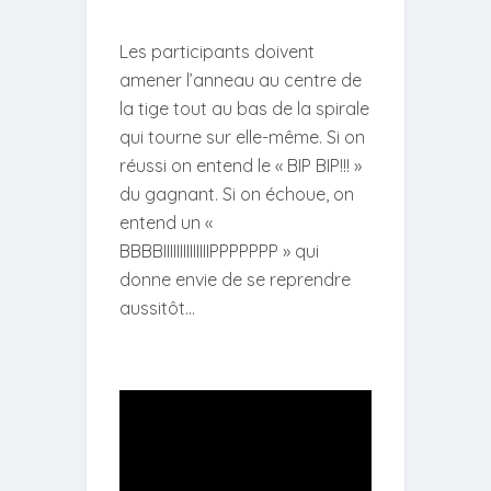
Les participants doivent
amener l’anneau au centre de
la tige tout au bas de la spirale
qui tourne sur elle-même. Si on
réussi on entend le « BIP BIP!!! »
du gagnant. Si on échoue, on
entend un «
BBBBIIIIIIIIIIIIIIPPPPPPP » qui
donne envie de se reprendre
aussitôt…