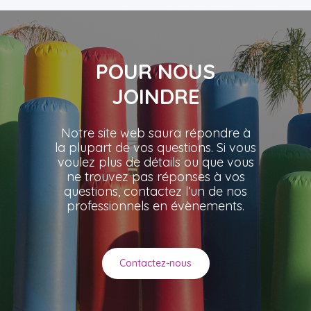
POUR NOUS
JOINDRE
Notre site web saura répondre à
la plupart de vos questions. Si vous
voulez plus de détails ou que vous
ne trouvez pas réponses à vos
questions, contactez l’un de nos
professionnels en évènements.
Contactez-nous