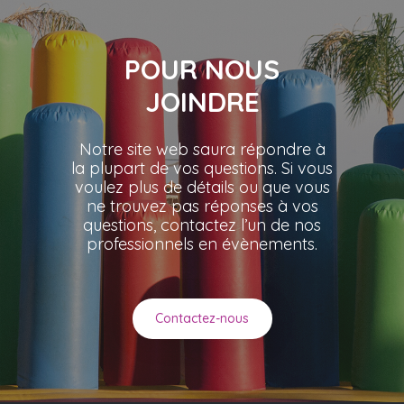
POUR NOUS
JOINDRE
Notre site web saura répondre à
la plupart de vos questions. Si vous
voulez plus de détails ou que vous
ne trouvez pas réponses à vos
questions, contactez l’un de nos
professionnels en évènements.
Contactez-nous